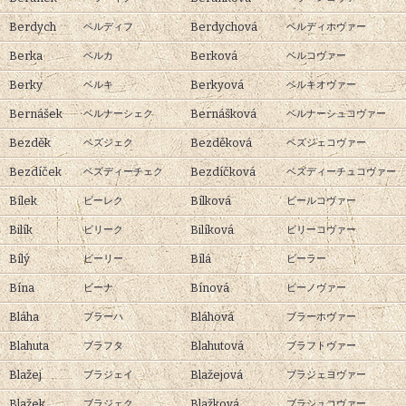
Berdych
Berdychová
ベルディフ
ベルディホヴァー
Berka
Berková
ベルカ
ベルコヴァー
Berky
Berkyová
ベルキ
ベルキオヴァー
Bernášek
Bernášková
ベルナーシェク
ベルナーシュコヴァー
Bezděk
Bezděková
ベズジェク
ベズジェコヴァー
Bezdíček
Bezdíčková
ベズディーチェク
ベズディーチュコヴァー
Bílek
Bílková
ビーレク
ビールコヴァー
Bilík
Bilíková
ビリーク
ビリーコヴァー
Bílý
Bílá
ビーリー
ビーラー
Bína
Bínová
ビーナ
ビーノヴァー
Bláha
Bláhová
ブラーハ
ブラーホヴァー
Blahuta
Blahutová
ブラフタ
ブラフトヴァー
Blažej
Blažejová
ブラジェイ
ブラジェヨヴァー
Blažek
Blažková
ブラジェク
ブラシュコヴァー