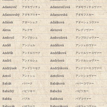
Adamovič
Adamovičová
アダモヴィチュ
アダモヴィチョヴァー
Adamovský
Adamovská
アダモフスキー
アダモフスカー
Adášek
Adášková
アダーシェク
アダーシュコヴァー
Alexa
Alexová
アレクサ
アレクソヴァー
Ambrož
Ambrožová
アンブロシュ
アンブロジョヴァー
Anděl
Andělová
アンジェル
アンジェロヴァー
Andrlík
Andrlíková
アンドルリーク
アンドルリーコヴァー
Andrš
Andršová
アンドルシュ
アンドルショヴァー
Andrýsek
Andrýsková
アンドリーセク
アンドリースコヴァー
Antoš
Antošová
アントシュ
アントショヴァー
Babák
Babáková
ババーク
ババーコヴァー
Babický
Babická
バビツキー
バビツカー
Babka
Babková
バプカ
バプコヴァー
Baborák
Baboráková
バボラーク
バボラーコヴァー