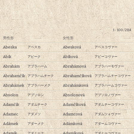
1 - 100 / 2114
男性形
女性形
Abeska
Abesková
アベスカ
アベスコヴァー
Abík
Abíková
アビーク
アビーコヴァー
Abrahám
Abrahámová
アブラハーム
アブラハーモヴァー
Abrahamčík
Abrahamčíková
アブラハムチーク
アブラハムチーコヴァー
Abrahámek
Abrahámková
アブラハーメク
アブラハームコヴァー
Absolon
Absolonová
アプソロン
アプソロノヴァー
Adamčík
Adamčíková
アダムチーク
アダムチーコヴァー
Adamec
Adamcová
アダメツ
アダムツォヴァー
Adámek
Adámková
アダーメク
アダームコヴァー
Adamík
Adamíková
アダミーク
アダミーコヴァー