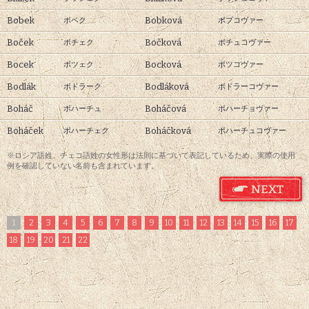
Bobek
Bobková
ボベク
ボプコヴァー
Boček
Bočková
ボチェク
ボチュコヴァー
Bocek
Bocková
ボツェク
ボツコヴァー
Bodlák
Bodláková
ボドラーク
ボドラーコヴァー
Boháč
Boháčová
ボハーチュ
ボハーチョヴァー
Boháček
Boháčková
ボハーチェク
ボハーチュコヴァー
※ロシア語姓、チェコ語姓の女性形は法則に基づいて表記しているため、実際の使用
例を確認していない名前も含まれています。
1
2
3
4
5
6
7
8
9
10
11
12
13
14
15
16
17
18
19
20
21
22