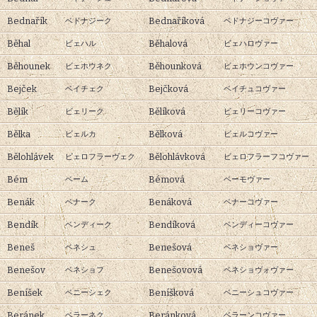
Bednařík
Bednaříková
ベドナジーク
ベドナジーコヴァー
Běhal
Běhalová
ビェハル
ビェハロヴァー
Běhounek
Běhounková
ビェホウネク
ビェホウンコヴァー
Bejček
Bejčková
ベイチェク
ベイチュコヴァー
Bělík
Bělíková
ビェリーク
ビェリーコヴァー
Bělka
Bělková
ビェルカ
ビェルコヴァー
Bělohlávek
Bělohlávková
ビェロフラーヴェク
ビェロフラーフコヴァー
Bém
Bémová
ベーム
ベーモヴァー
Benák
Benáková
ベナーク
ベナーコヴァー
Bendík
Bendíková
ベンディーク
ベンディーコヴァー
Beneš
Benešová
ベネシュ
ベネショヴァー
Benešov
Benešovová
ベネショフ
ベネショヴォヴァー
Beníšek
Beníšková
ベニーシェク
ベニーシュコヴァー
Beránek
Beránková
ベラーネク
ベラーンコヴァー