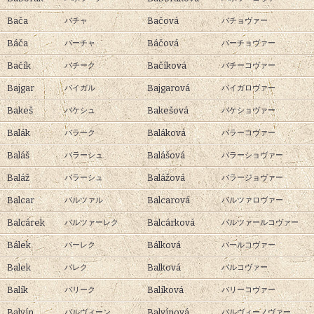
Bača
Bačová
バチャ
バチョヴァー
Báča
Báčová
バーチャ
バーチョヴァー
Bačík
Bačíková
バチーク
バチーコヴァー
Bajgar
Bajgarová
バイガル
バイガロヴァー
Bakeš
Bakešová
バケシュ
バケショヴァー
Balák
Baláková
バラーク
バラーコヴァー
Baláš
Balášová
バラーシュ
バラーショヴァー
Baláž
Balážová
バラーシュ
バラージョヴァー
Balcar
Balcarová
バルツァル
バルツァロヴァー
Balcárek
Balcárková
バルツァーレク
バルツァールコヴァー
Bálek
Bálková
バーレク
バールコヴァー
Balek
Balková
バレク
バルコヴァー
Balík
Balíková
バリーク
バリーコヴァー
Balvín
Balvínová
バルヴィーン
バルヴィーノヴァー