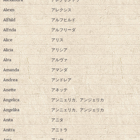
Alexis
アレクシス
Alfhild
アルフヒルド
Alfrida
アルフリーダ
Alice
アリス
Alicia
アリシア
Alva
アルヴァ
Amanda
アマンダ
Andrea
アンドレア
Anette
アネッテ
Angelica
アンニェリカ、
アンジェリカ
Angelika
アンニェリカ、
アンジェリカ
Anita
アニタ
Anitra
アニトラ
Anja
アンヤ