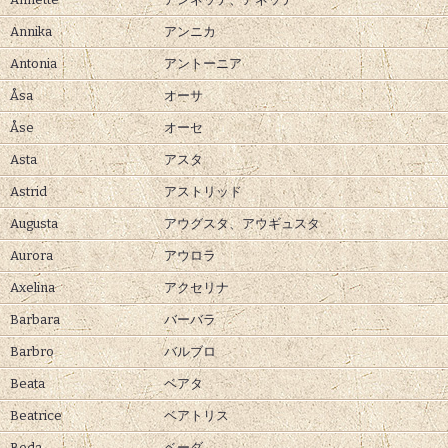
Annika
アンニカ
Antonia
アントーニア
Åsa
オーサ
Åse
オーセ
Asta
アスタ
Astrid
アストリッド
Augusta
アウグスタ、
アウギュスタ
Aurora
アウロラ
Axelina
アクセリナ
Barbara
バーバラ
Barbro
バルブロ
Beata
ベアタ
Beatrice
ベアトリス
Beda
ベーダ