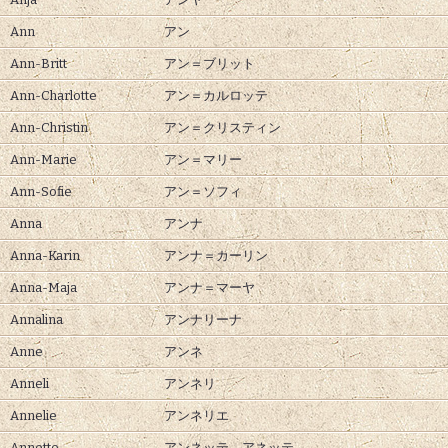
Ann
アン
Ann-Britt
アン＝ブリット
Ann-Charlotte
アン＝カルロッテ
Ann-Christin
アン＝クリスティン
Ann-Marie
アン＝マリー
Ann-Sofie
アン＝ソフィ
Anna
アンナ
Anna-Karin
アンナ＝カーリン
Anna-Maja
アンナ＝マーヤ
Annalina
アンナリーナ
Anne
アンネ
Anneli
アンネリ
Annelie
アンネリエ
Annette
アンネッテ、
アネッテ