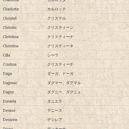
Charlotte
カルロッテ
Christel
クリステル
Christin
クリスティーン
Christina
クリスティーナ
Christine
クリスティーネ
Cilla
シーラ
Cristina
クリスティーナ
Daga
ダーガ、
ドーガ
Dagmar
ダグマー、
ダグマル
Dagny
ダグニー、
ダグニュ
Daniela
ダニエラ
Denise
デニース
Desirée
デシレア
Diana
ディオーナ