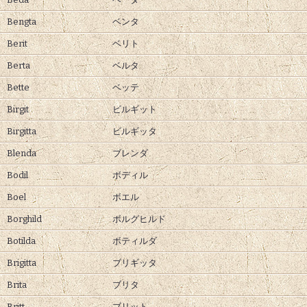
Bengta
ベンタ
Berit
ベリト
Berta
ベルタ
Bette
ベッテ
Birgit
ビルギット
Birgitta
ビルギッタ
Blenda
ブレンダ
Bodil
ボディル
Boel
ボエル
Borghild
ボルグヒルド
Botilda
ボティルダ
Brigitta
ブリギッタ
Brita
ブリタ
Britt
ブリット