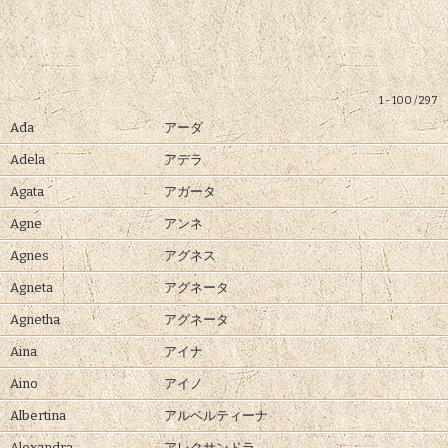
1 - 100 / 297
Ada
アーダ
Adela
アデラ
Agata
アガータ
Agne
アンネ
Agnes
アグネス
Agneta
アグネータ
Agnetha
アグネータ
Aina
アイナ
Aino
アイノ
Albertina
アルベルティーナ
Alexandra
アレクサンドラ