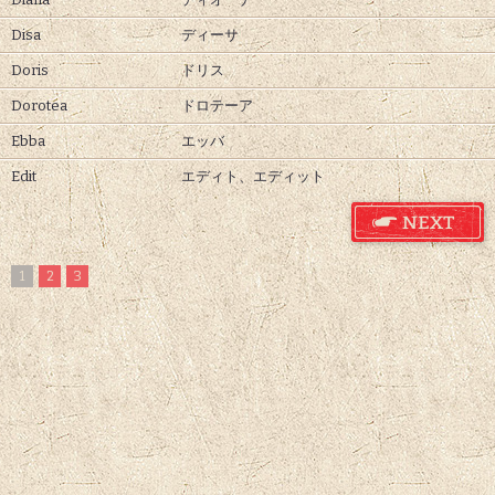
Disa
ディーサ
Doris
ドリス
Dorotea
ドロテーア
Ebba
エッバ
Edit
エディト、
エディット
1
2
3