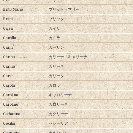
Britt-Marie
ブリット＝マリー
Britta
ブリッタ
Cajsa
カイサ
Camilla
カミラ
Carin
カーリン
Carina
カリーナ、
キャリーナ
Carine
カリーネ
Carita
カリータ
Carola
カロラ
Carolina
キャロリーナ
Caroline
カロリーネ
Catharina
カタリーナ
Cecilia
セシーリア
Charlotta
カルロッタ