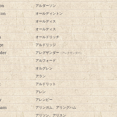
on
アルダーソン
ton
オールディントン
オールディス
オールディス
h
オールドリッチ
ge
アルドリッジ
der
アレグザンダー
（アレクサンダー）
アルフォード
オルグレン
アラン
t
アルドリット
アレン
y
アレンビー
ham
アリンガム、
アリングハム
アリソン、
アリスン