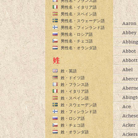
男性名・フランス語
男性名・イタリア語
男性名・スペイン語
男性名・スウェーデン語
Aaron
男性名・フィンランド語
Abbey
男性名・ロシア語
男性名・チェコ語
Abbing
男性名・オランダ語
Abbot
Abbott
Abel
姓・英語
姓・ドイツ語
Aberc
姓・フランス語
Abern
姓・イタリア語
Abingt
姓・スペイン語
姓・スウェーデン語
Ace
姓・フィンランド語
Aches
姓・ロシア語
Acker
姓・チェコ語
姓・オランダ語
Ackers