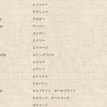
エイジャー
アグニュー
r
アガター
ne
アハーン
エイデン
エイリー
s
エイマーズ
rth
エインズワース
エイリー
エアリー
エイトケン
アルバーン
ht
オルブライト、
オールブライト
オルコック、
オールコック
オルコット