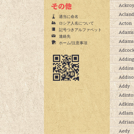
Ackro
Acland
適当に命名
Acton
ロシア人名について
記号つきアルファベット
Adams
連絡先
Adams
ホーム/注意事項
Adcoc
Adding
Addins
Addiso
Addy
Adinto
Adkins
Adlam
Adrian
Aedy