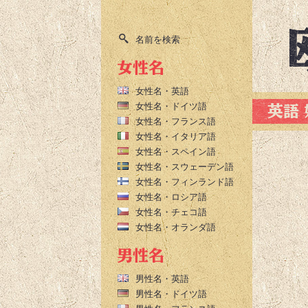
名前を検索
女性名・英語
女性名・ドイツ語
女性名・フランス語
女性名・イタリア語
女性名・スペイン語
女性名・スウェーデン語
女性名・フィンランド語
女性名・ロシア語
女性名・チェコ語
女性名・オランダ語
男性名・英語
男性名・ドイツ語