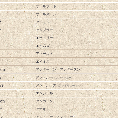
t
オールポート
n
オールストン
d
アーモンド
r
アンブラー
エーメリー
エイムズ
st
アマースト
エイミス
son
アンダーソン、
アンダースン
w
アンドルー
（アンドリュー）
ws
アンドルーズ
（アンドリュース）
エンジェル
son
アンカーソン
in
アナキン
ny
アントニー、
アンソニー