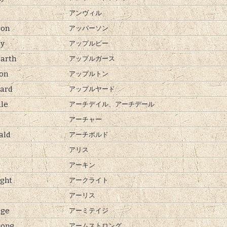
アンヴィル
son
アッパーソン
by
アップルビー
arth
アップルガース
on
アップルトン
ard
アップルヤード
le
アーチデイル、
アーチデール
アーチャー
ald
アーチボルド
アリス
アーキン
ght
アークライト
アーリス
age
アーミテイジ
rong
アームストロング