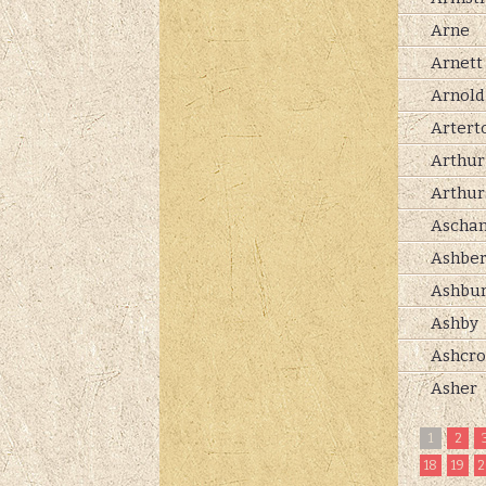
Arne
Arnett
Arnold
Artert
Arthur
Arthur
Ascha
Ashbe
Ashbu
Ashby
Ashcro
Asher
1
2
18
19
2