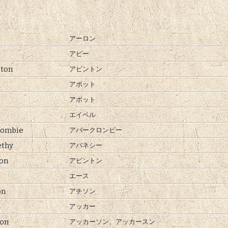
アーロン
アビー
ton
アビントン
アボット
アボット
エイベル
rombie
アバークロンビー
ethy
アバネシー
on
アビントン
エース
on
アチソン
アッカー
on
アッカーソン、
アッカースン