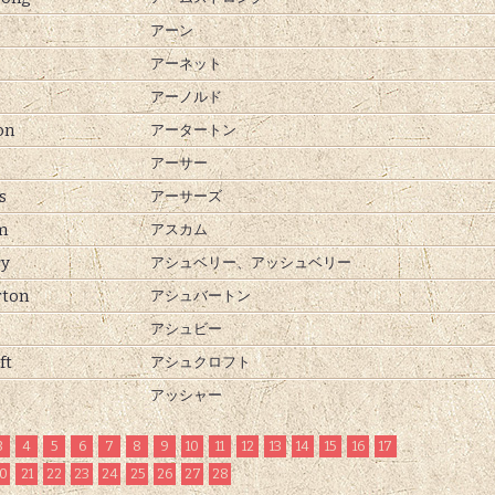
アーン
アーネット
アーノルド
on
アータートン
アーサー
s
アーサーズ
m
アスカム
ry
アシュベリー、
アッシュベリー
rton
アシュバートン
アシュビー
ft
アシュクロフト
アッシャー
3
4
5
6
7
8
9
10
11
12
13
14
15
16
17
0
21
22
23
24
25
26
27
28