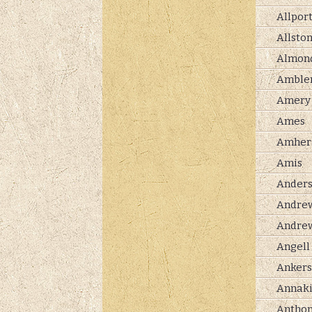
Allpor
Allsto
Almon
Amble
Amery
Ames
Amher
Amis
Ander
Andre
Andre
Angell
Anker
Annak
Antho