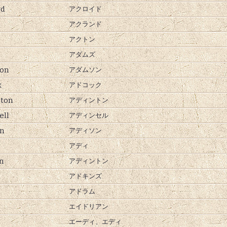
yd
アクロイド
アクランド
アクトン
アダムズ
on
アダムソン
k
アドコック
ton
アディントン
ell
アディンセル
n
アディソン
アディ
n
アディントン
アドキンズ
アドラム
エイドリアン
エーディ、
エディ