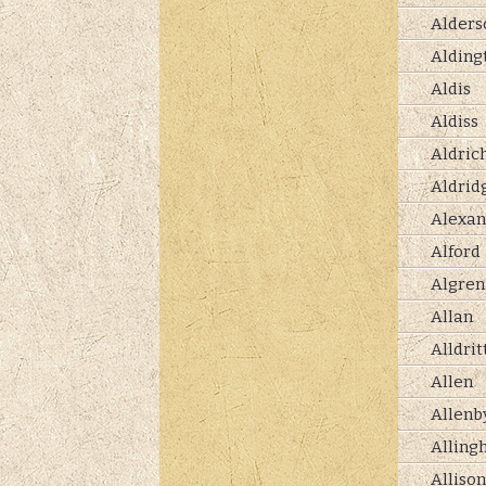
Alders
Alding
Aldis
Aldiss
Aldric
Aldrid
Alexan
Alford
Algren
Allan
Alldrit
Allen
Allenb
Alling
Allison