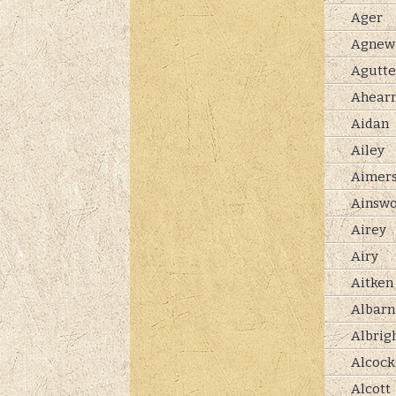
Ager
Agnew
Agutte
Ahear
Aidan
Ailey
Aimer
Ainswo
Airey
Airy
Aitken
Albarn
Albrig
Alcock
Alcott