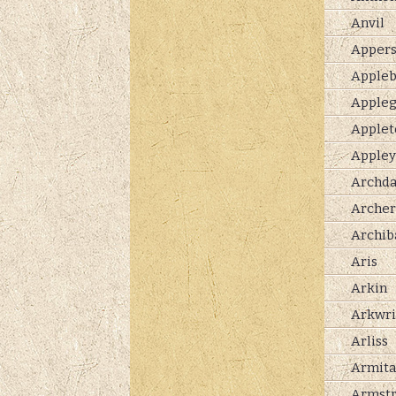
Anvil
Apper
Apple
Appleg
Applet
Appley
Archda
Archer
Archib
Aris
Arkin
Arkwri
Arliss
Armit
Armst