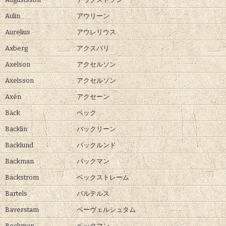
Aulin
アウリーン
Aurelius
アウレリウス
Axberg
アクスバリ
Axelson
アクセルソン
Axelsson
アクセルソン
Axén
アクセーン
Bäck
ベック
Backlin
バックリーン
Backlund
バックルンド
Backman
バックマン
Bäckström
ベックストレーム
Bartels
バルテルス
Bäverstam
ベーヴェルシュタム
Beckman
ベックマン