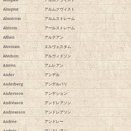
Almqvist
アルムクヴィスト
Almström
アルムストレーム
Alström
アールストレーム
Althén
アルテアン
Älvestam
エルヴェスタム
Alvidson
アルヴィドソン
Amrén
アムレアン
Ander
アンデル
Anderberg
アンデルバリ
Andersson
アンデション
Andréason
アンドレアソン
Andreasson
アンドレアソン
Andree
アンドレー
Andrén
アンドレアン