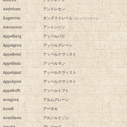
Andrésen
アンドレセン
Ångström
オングストレーム
（オングストローム）
Antonsson
アントンソン
Appelberg
アッペルバリ
Appelgren
アッペルグレーン
Appelkvist
アッペルクヴィスト
Appelman
アッペルマン
Appelquist
アッペルクヴィスト
Appelqvist
アッペルクヴィスト
Appeltofft
アッペルトフト
Armgren
アルムグレーン
Arnell
アーネル
Arnoldson
アルノルドソン
Arrelid
アレリード