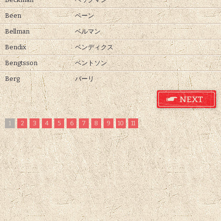
Been
ベーン
Bellman
ベルマン
Bendix
ベンディクス
Bengtsson
ベントソン
Berg
バーリ
1
2
3
4
5
6
7
8
9
10
11