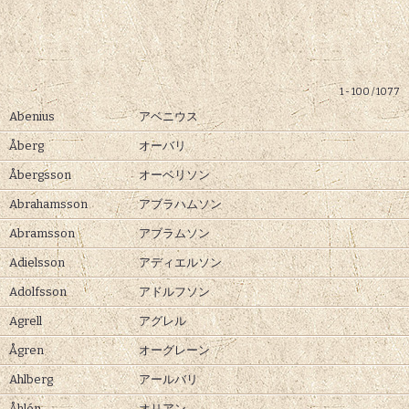
1 - 100 / 1077
Abenius
アベニウス
Åberg
オーバリ
Åbergsson
オーベリソン
Abrahamsson
アブラハムソン
Abramsson
アブラムソン
Adielsson
アディエルソン
Adolfsson
アドルフソン
Agrell
アグレル
Ågren
オーグレーン
Ahlberg
アールバリ
Åhlén
オリアン