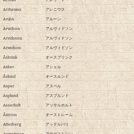
Arrhenius
アレニウス
Aruhn
アルーン
Arvidson
アルヴィドソン
Arvidsson
アルヴィドソン
Arwidson
アルヴィドソン
Åsbrink
オースブリンク
Asker
アシェル
Åslund
オースルンド
Asper
アスペル
Asplund
アスプルンド
Asserholt
アッサルホルト
Åström
オーストレーム
Atterberg
アッテルバリ
Augustsson
アウグストソン