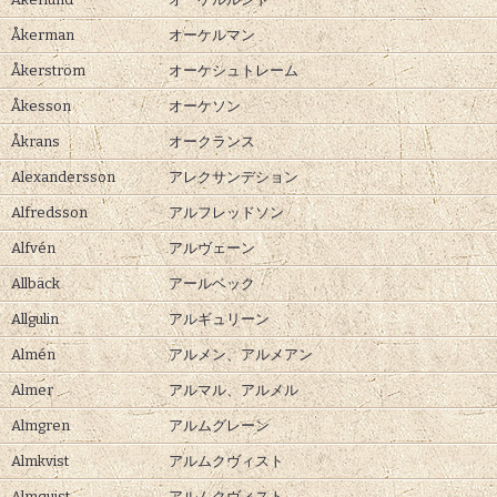
Åkerman
オーケルマン
Åkerström
オーケシュトレーム
Åkesson
オーケソン
Åkrans
オークランス
Alexandersson
アレクサンデション
Alfredsson
アルフレッドソン
Alfvén
アルヴェーン
Allbäck
アールベック
Allgulin
アルギュリーン
Almén
アルメン、
アルメアン
Almer
アルマル、
アルメル
Almgren
アルムグレーン
Almkvist
アルムクヴィスト
Almquist
アルムクヴィスト