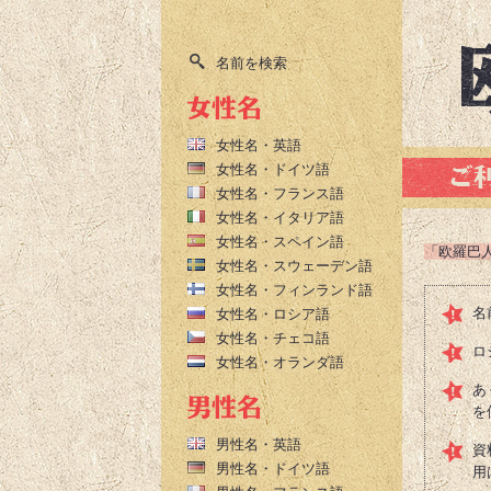
名前を検索
女性名・英語
女性名・ドイツ語
女性名・フランス語
女性名・イタリア語
女性名・スペイン語
「欧羅巴
女性名・スウェーデン語
女性名・フィンランド語
名
女性名・ロシア語
女性名・チェコ語
ロ
女性名・オランダ語
あ
を
男性名・英語
資
男性名・ドイツ語
用