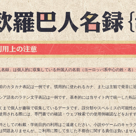
人名録」は個人的に収集している外国人の名前（ヨーロッパ系中心の姓・名）
前のカタカナ表記は一例です。慣用的に使われるカナ、または主観で発音に
シア語名のラテン文字表記は一例です。基本的には当サイト内で統一した転
くまで個人が趣味で収集しているデータです。誤分類やスペルミスの可能性
使用される際には、専門書での確認・ウェブ検索での使用例確認などをおす
料としての転載・学術目的の利用はご遠慮ください。小説やゲームのキャラ
は問題ありませんが、ご利用に際して生じた不都合に関する責任は負いませ