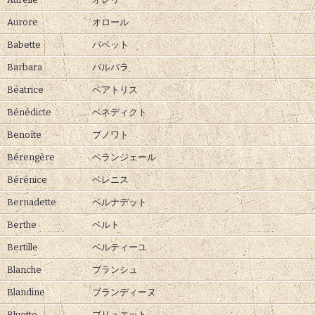
Aurore
オロール
Babette
バベット
Barbara
バルバラ
Béatrice
ベアトリス
Bénédicte
ベネディクト
Benoîte
ブノワト
Bérengère
ベランジェール
Bérénice
ベレニス
Bernadette
ベルナデット
Berthe
ベルト
Bertille
ベルティーユ
Blanche
ブランシュ
Blandine
ブランディーヌ
Bluette
ブリュエット