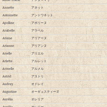
Annette
アネット
Antoinette
アントワネット
Apolline
アポリーヌ
Arabelle
アラベル
Ariane
アリアーヌ
Arianne
アリアンヌ
Arielle
アリエル
Arlette
アルレット
Armelle
アルメル
Astrid
アストリ
Audrey
オドレイ
Augustine
オーギュスティーヌ
Aurélia
オレリア
Aurélie
オレリー