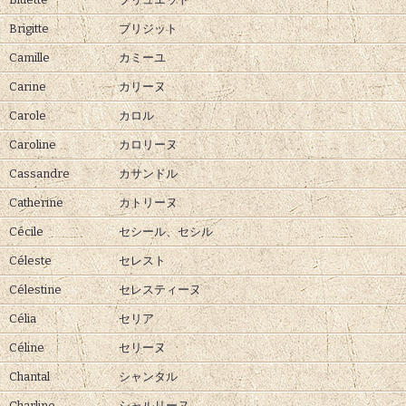
Brigitte
ブリジット
Camille
カミーユ
Carine
カリーヌ
Carole
カロル
Caroline
カロリーヌ
Cassandre
カサンドル
Catherine
カトリーヌ
Cécile
セシール、
セシル
Céleste
セレスト
Célestine
セレスティーヌ
Célia
セリア
Céline
セリーヌ
Chantal
シャンタル
Charline
シャルリーヌ