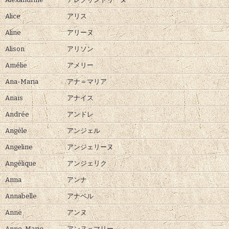
Alice
アリス
Aline
アリーヌ
Alison
アリソン
Amélie
アメリー
Ana-Maria
アナ＝マリア
Anaïs
アナイス
Andrée
アンドレ
Angèle
アンジェル
Angeline
アンジェリーヌ
Angélique
アンジェリク
Anna
アンナ
Annabelle
アナベル
Anne
アンヌ
Anne-Marie
アンヌ＝マリー