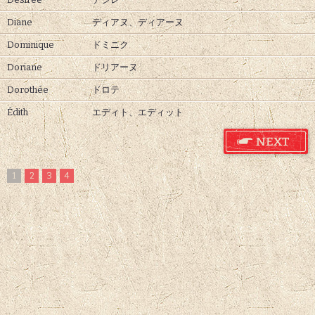
Diane
ディアヌ、
ディアーヌ
Dominique
ドミニク
Doriane
ドリアーヌ
Dorothée
ドロテ
Édith
エディト、
エディット
1
2
3
4