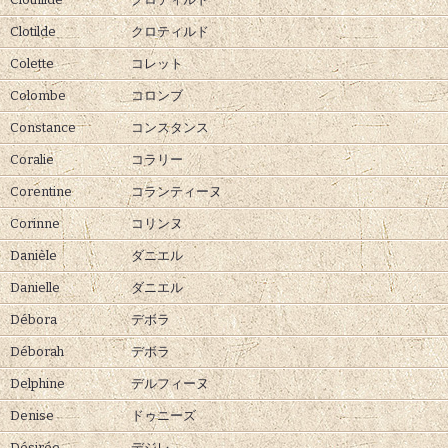
Clotilde
クロティルド
Colette
コレット
Colombe
コロンブ
Constance
コンスタンス
Coralie
コラリー
Corentine
コランティーヌ
Corinne
コリンヌ
Danièle
ダニエル
Danielle
ダニエル
Débora
デボラ
Déborah
デボラ
Delphine
デルフィーヌ
Denise
ドゥニーズ
Désirée
デジレ