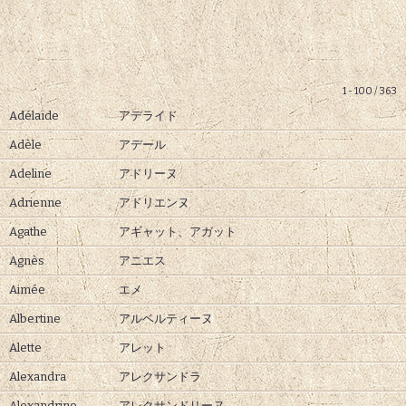
1 - 100 / 363
Adélaïde
アデライド
Adèle
アデール
Adeline
アドリーヌ
Adrienne
アドリエンヌ
Agathe
アギャット、
アガット
Agnès
アニエス
Aimée
エメ
Albertine
アルベルティーヌ
Alette
アレット
Alexandra
アレクサンドラ
Alexandrine
アレクサンドリーヌ