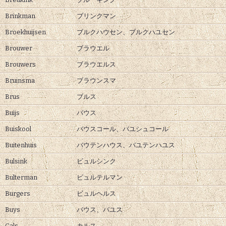
Brinkman
ブリンクマン
Broekhuijsen
ブルクハウセン、
ブルクハユセン
Brouwer
ブラウエル
Brouwers
ブラウエルス
Bruinsma
ブラウンスマ
Brus
ブルス
Buijs
バウス
Buiskool
バウスコール、
バユシュコール
Buitenhuis
バウテンハウス、
バユテンハユス
Bulsink
ビュルシンク
Bulterman
ビュルテルマン
Burgers
ビュルヘルス
Buys
バウス、
バユス
Cals
カルス