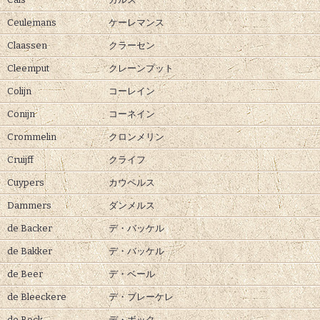
Ceulemans
ケーレマンス
Claassen
クラーセン
Cleemput
クレーンプット
Colijn
コーレイン
Conijn
コーネイン
Crommelin
クロンメリン
Cruijff
クライフ
Cuypers
カウペルス
Dammers
ダンメルス
de Backer
デ・バッケル
de Bakker
デ・バッケル
de Beer
デ・ベール
de Bleeckere
デ・ブレーケレ
de Bock
デ・ボック