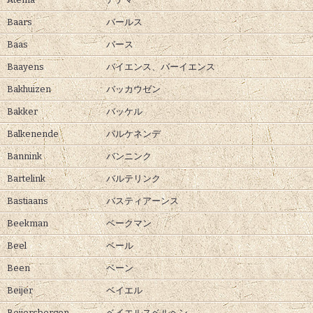
Baars
バールス
Baas
バース
Baayens
バイエンス、
バーイエンス
Bakhuizen
バッカウゼン
Bakker
バッケル
Balkenende
バルケネンデ
Bannink
バンニンク
Bartelink
バルテリンク
Bastiaans
バスティアーンス
Beekman
ベークマン
Beel
ベール
Been
ベーン
Beijer
ベイエル
Beijersbergen
ベイエルスベルヘン