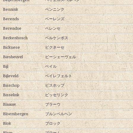
Bennink
ベンニンク
Berends
ベーレンズ
Berendse
ベレンセ
Berkenbosch
ベルケンボス
Bicknese
ビクネーセ
Biesheuvel
ビーシェーヴェル
Bijl
ベイル
Bijleveld
ベイレフェルト
Bisschop
ビスホップ
Bisselink
ビッセリンク
Blaauw
ブラーウ
Bloembergen
ブルンベルヘン
Blok
ブロック
Blom
ブローム