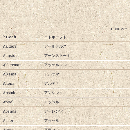
1 - 100 / 912
't Hooft
エトホーフト
Aalders
アールデルス
Aanstoot
アーンストート
Akkerman
アッケルマン
Alkema
アルケマ
Altena
アルテナ
Ansink
アンシンク
Appel
アッペル
Arends
アーレンツ
Asser
アッセル
Atema
アテマ