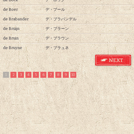
de Boer
デ・ブール
de Brabander
デ・ブラバンデル
de Bruijn
デ・ブラーン
de Bruin
デ・ブラウン
de Bruyne
デ・ブラュネ
1
2
3
4
5
6
7
8
9
10