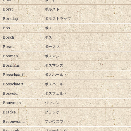
Borst
ボルスト
Borstlap
ボルストラップ
Bos
ボス
Bosch
ボス
Bosma
ボースマ
Bosman
ボスマン
Bosmans
ボスマンス
Bosschaart
ボスハールト
Bosschaert
ボスハールト
Bosveld
ボスフェルト
Bouwman
バウマン
Bracke
ブラッケ
Breeuwsma
ブレウスマ
Breukink
ブルーキンク