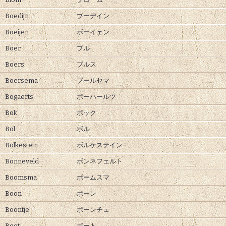
Boedijn
ブーデイン
Boeijen
ボーイェン
Boer
ブル
Boers
ブルス
Boersema
ブールセマ
Bogaerts
ボーハールツ
Bok
ボック
Bol
ボル
Bolkestein
ボルケステイン
Bonneveld
ボンネフェルト
Boomsma
ボームスマ
Boon
ボーン
Boontje
ボーンチェ
Boot
ボート