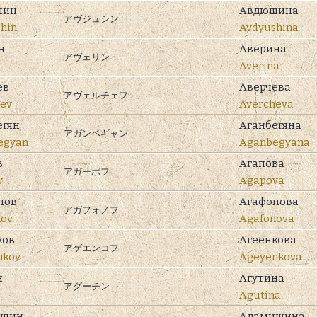
шин
Авдюшина
アヴジュシン
hin
Avdyushina
н
Аверина
アヴェリン
Averina
ев
Аверчева
アヴェルチェフ
ev
Avercheva
егян
Аганбегяна
アガンベギャン
egyan
Aganbegyana
в
Агапова
アガーポフ
v
Agapova
нов
Агафонова
アガフォノフ
nov
Agafonova
ков
Агеенкова
アゲエンコフ
nkov
Ageyenkova
н
Агутина
アグーチン
Agutina
ишин
Адамишина