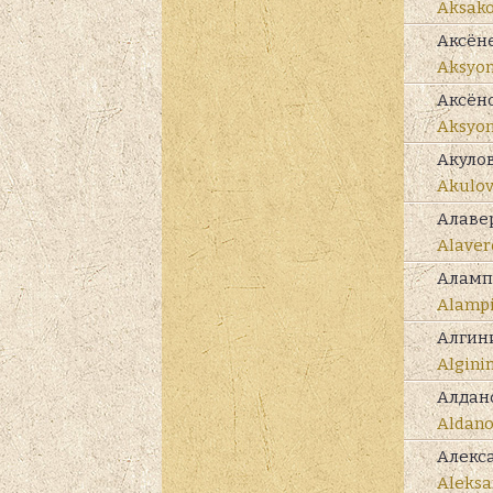
Aksak
Аксён
Aksyo
Аксён
Aksyo
Акуло
Akulo
Алаве
Alaver
Аламп
Alamp
Алгин
Algini
Алдан
Aldan
Алекс
Aleksa