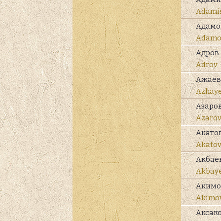
Adami
Адамо
Adamo
Адров
Adrov
Ажаев
Azhay
Азаро
Azaro
Акато
Akato
Акбае
Akbay
Акимо
Akimo
Аксак