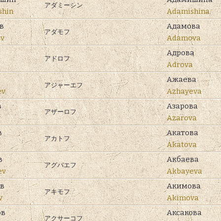
アダミーシン
shin
Adamishina
в
Адамова
アダモフ
v
Adamova
Адрова
アドロフ
Adrova
Ажаева
アジャーエフ
ev
Azhayeva
в
Азарова
アザーロフ
v
Azarova
в
Акатова
アカトフ
v
Akatova
в
Акбаева
アグバエフ
ev
Akbayeva
в
Акимова
アキモフ
v
Akimova
ов
Аксакова
アクサーコフ