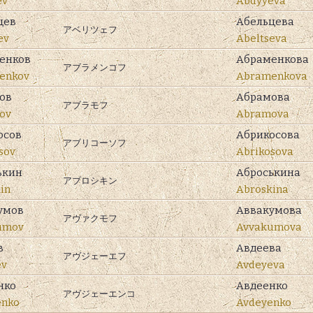
ev
Abdyyeva
цев
Абельцева
アベリツェフ
ev
Abeltseva
енков
Абраменкова
アブラメンコフ
enkov
Abramenkova
ов
Абрамова
アブラモフ
ov
Abramova
осов
Абрикосова
アブリコーソフ
sov
Abrikosova
ькин
Аброськина
アブロシキン
in
Abroskina
умов
Аввакумова
アヴァクモフ
umov
Avvakumova
в
Авдеева
アヴジェーエフ
ev
Avdeyeva
нко
Авдеенко
アヴジェーエンコ
enko
Avdeyenko