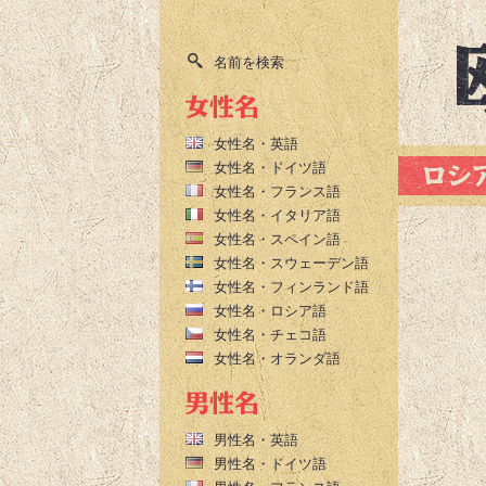
名前を検索
女性名・英語
女性名・ドイツ語
女性名・フランス語
女性名・イタリア語
女性名・スペイン語
女性名・スウェーデン語
女性名・フィンランド語
女性名・ロシア語
女性名・チェコ語
女性名・オランダ語
男性名・英語
男性名・ドイツ語