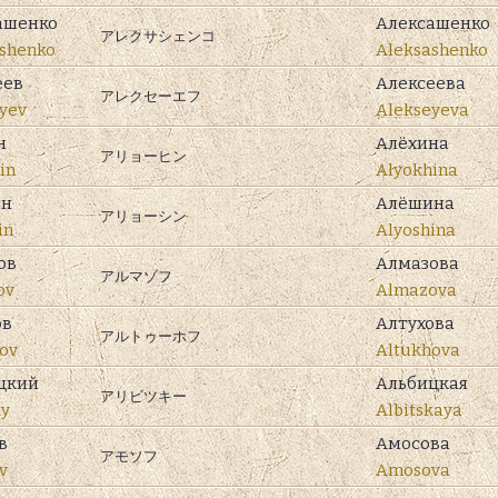
ашенко
Алексашенко
アレクサシェンコ
shenko
Aleksashenko
еев
Алексеева
アレクセーエフ
yev
Alekseyeva
н
Алёхина
アリョーヒン
in
Alyokhina
ин
Алёшина
アリョーシン
in
Alyoshina
ов
Алмазова
アルマゾフ
ov
Almazova
ов
Алтухова
アルトゥーホフ
ov
Altukhova
цкий
Альбицкая
アリビツキー
ky
Albitskaya
в
Амосова
アモソフ
v
Amosova