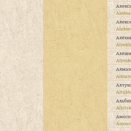
Алекс
Aleksa
Алекс
Alekse
Алёхи
Alyokh
Алёш
Alyosh
Алмаз
Almaz
Алтух
Altukh
Альби
Albits
Амосо
Amoso