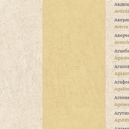
Авдю
Avdyus
Авери
Averin
Аверч
Averch
Аганб
Aganb
Агапо
Agapo
Агафо
Agafo
Агеен
Ageye
Агути
Agutin
Адам