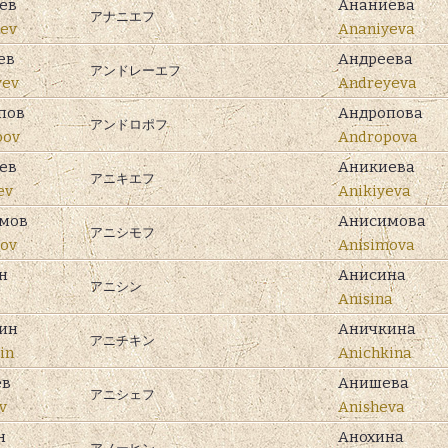
ев
Ананиева
アナニエフ
ev
Ananiyeva
ев
Андреева
アンドレーエフ
yev
Andreyeva
пов
Андропова
アンドロポフ
pov
Andropova
ев
Аникиева
アニキエフ
ev
Anikiyeva
мов
Анисимова
アニシモフ
ov
Anisimova
н
Анисина
アニシン
Anisina
ин
Аничкина
アニチキン
in
Anichkina
ев
Анишева
アニシェフ
v
Anisheva
н
Анохина