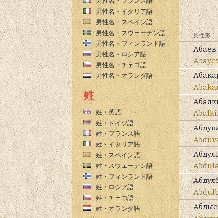
男性名・フランス語
男性名・イタリア語
男性名・スペイン語
男性名・スウェーデン語
男性形
男性名・フィンランド語
Абаев
男性名・ロシア語
Abaye
男性名・チェコ語
Абака
男性名・オランダ語
Abaka
Абалк
姓・英語
Abalki
姓・ドイツ語
Абдув
姓・フランス語
Abduva
姓・イタリア語
Абдул
姓・スペイン語
Abdula
姓・スウェーデン語
姓・フィンランド語
Абдул
姓・ロシア語
Abdulb
姓・チェコ語
Абдые
姓・オランダ語