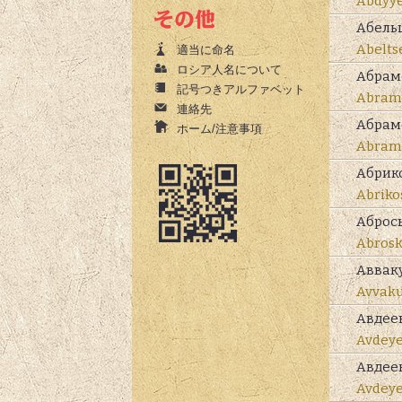
Abdyy
Абель
Abelts
適当に命名
ロシア人名について
Абрам
記号つきアルファベット
Abram
連絡先
Абрам
ホーム/注意事項
Abram
Абрик
Abriko
Аброс
Abrosk
Аввак
Avvak
Авдее
Avdey
Авдее
Avdey