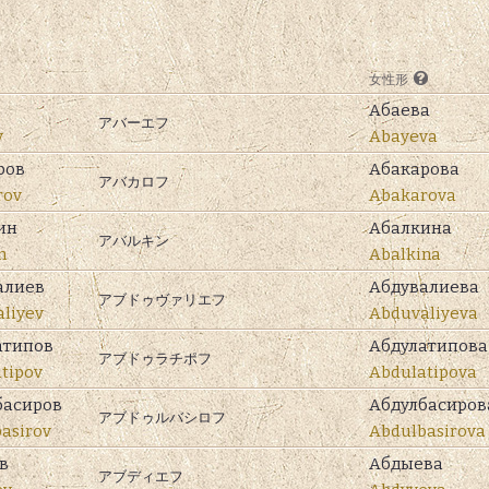
女性形
Абаева
アバーエフ
v
Abayeva
ров
Абакарова
アバカロフ
rov
Abakarova
ин
Абалкина
アバルキン
n
Abalkina
алиев
Абдувалиева
アブドゥヴァリエフ
liyev
Abduvaliyeva
атипов
Абдулатипова
アブドゥラチポフ
tipov
Abdulatipova
басиров
Абдулбасиров
アブドゥルバシロフ
asirov
Abdulbasirova
в
Абдыева
アブディエフ