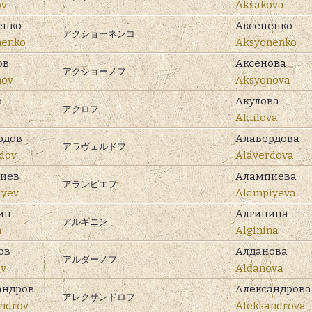
ov
Aksakova
енко
Аксёненко
アクショーネンコ
nenko
Aksyonenko
ов
Аксёнова
アクショーノフ
nov
Aksyonova
в
Акулова
アクロフ
v
Akulova
рдов
Алавердова
アラヴェルドフ
dov
Alaverdova
иев
Алампиева
アランピエフ
iyev
Alampiyeva
ин
Алгинина
アルギニン
n
Alginina
ов
Алданова
アルダーノフ
ov
Aldanova
андров
Александрова
アレクサンドロフ
ndrov
Aleksandrova