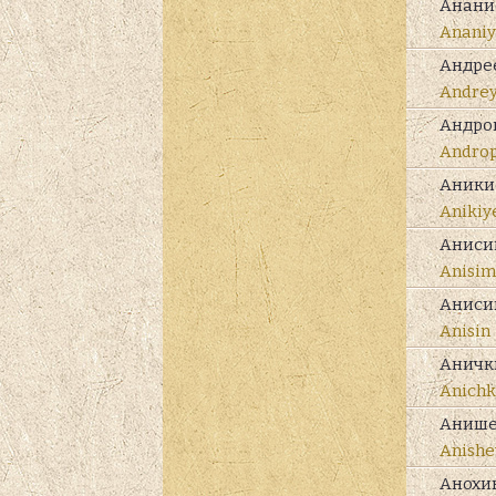
Анани
Ananiy
Андре
Andre
Андро
Andro
Аники
Anikiy
Аниси
Anisim
Аниси
Anisin
Аничк
Anichk
Аниш
Anishe
Анохи