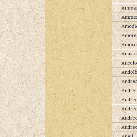
Amman
Ammen
Amodi
Amore
Amoro
Anasta
Ancelo
Andolf
Andrea
Andrei
Andreo
Andreo
Andreo
Andreo
Anelli