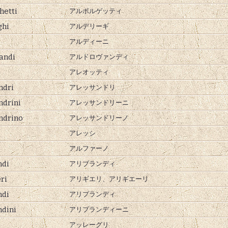
hetti
アルボルゲッティ
ghi
アルデリーギ
アルディーニ
andi
アルドロヴァンディ
アレオッティ
ndri
アレッサンドリ
ndrini
アレッサンドリーニ
ndrino
アレッサンドリーノ
アレッシ
アルファーノ
ndi
アリブランディ
ri
アリギエリ、
アリギエーリ
ndi
アリプランディ
ndini
アリプランディーニ
アッレーグリ