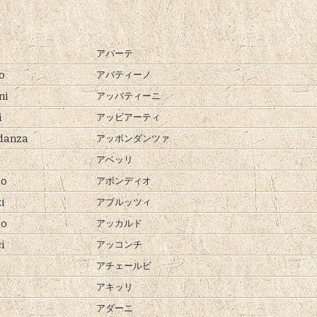
アバーテ
o
アバティーノ
ni
アッバティーニ
i
アッビアーティ
danza
アッボンダンツァ
アベッリ
io
アボンディオ
i
アブルッツィ
do
アッカルド
i
アッコンチ
アチェールビ
アキッリ
アダーニ