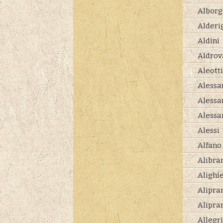
Alborg
Alderi
Aldini
Aldrov
Aleotti
Alessa
Alessa
Alessa
Alessi
Alfano
Alibra
Alighie
Alipra
Alipra
Allegri