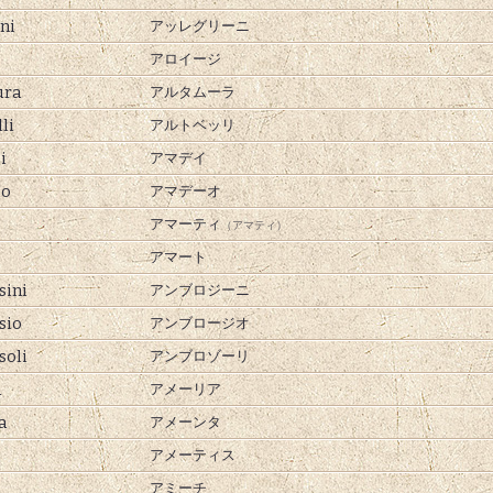
ni
アッレグリーニ
アロイージ
ura
アルタムーラ
li
アルトベッリ
i
アマデイ
o
アマデーオ
アマーティ
（アマティ）
アマート
ini
アンブロジーニ
sio
アンブロージオ
oli
アンブロゾーリ
a
アメーリア
a
アメーンタ
s
アメーティス
アミーチ