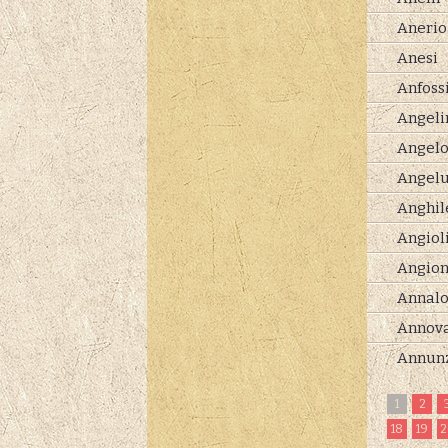
Anerio
Anesi
Anfoss
Angeli
Angel
Angelu
Anghil
Angiol
Angion
Annalo
Annova
Annunz
1
2
18
19
2