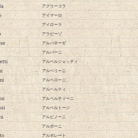
la
アグリーコラ
o
アイマーロ
アイローラ
o
アラビーゾ
se
アルバネーゼ
アルバーニ
etti
アルベルジェッティ
ni
アルベリーニ
ni
アルベローニ
i
アルベルティ
ini
アルベルティーニ
osi
アルベルトージ
ni
アルビノーニ
アルボーニ
to
アルボレート