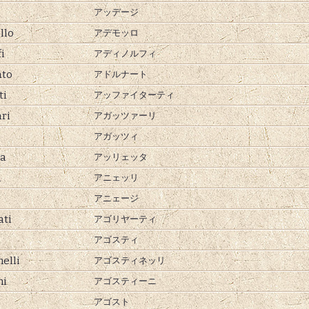
アッデージ
llo
アデモッロ
i
アディノルフィ
ato
アドルナート
ti
アッファイターティ
ri
アガッツァーリ
アガッツィ
ta
アッリェッタ
i
アニェッリ
アニェージ
ati
アゴリヤーティ
アゴスティ
elli
アゴスティネッリ
ni
アゴスティーニ
アゴスト