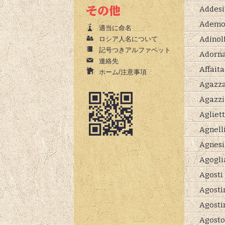
Addesi
Ademo
適当に命名
Adinolf
ロシア人名について
記号つきアルファベット
Adorn
連絡先
Affaita
ホーム/注意事項
Agazza
Agazzi
Agliet
Agnell
Agnesi
Agogli
Agosti
Agostin
Agosti
Agosto