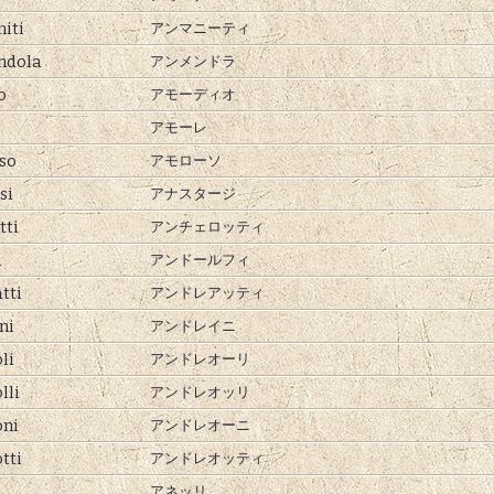
iti
アンマニーティ
dola
アンメンドラ
o
アモーディオ
アモーレ
so
アモローソ
si
アナスタージ
tti
アンチェロッティ
i
アンドールフィ
tti
アンドレアッティ
ni
アンドレイニ
li
アンドレオーリ
lli
アンドレオッリ
ni
アンドレオーニ
tti
アンドレオッティ
アネッリ