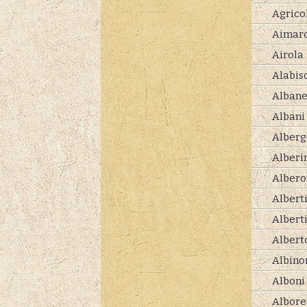
Agrico
Aimar
Airola
Alabis
Albane
Albani
Alberg
Alberi
Albero
Albert
Albert
Albert
Albino
Alboni
Albore