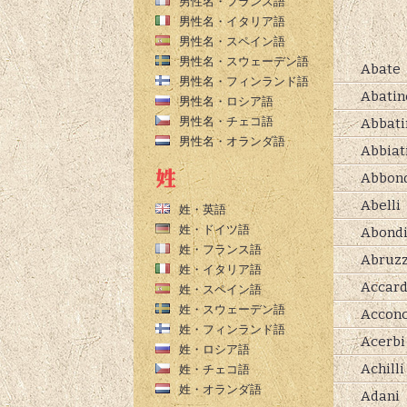
男性名・フランス語
男性名・イタリア語
男性名・スペイン語
男性名・スウェーデン語
Abate
男性名・フィンランド語
Abatin
男性名・ロシア語
男性名・チェコ語
Abbati
男性名・オランダ語
Abbiat
Abbon
Abelli
姓・英語
姓・ドイツ語
Abond
姓・フランス語
Abruzz
姓・イタリア語
Accar
姓・スペイン語
姓・スウェーデン語
Acconc
姓・フィンランド語
Acerbi
姓・ロシア語
Achilli
姓・チェコ語
姓・オランダ語
Adani