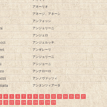
アネーリオ
アネージ、
アネーシ
i
アンフォッシ
ni
アンジェリーニ
o
アンジェロ
cci
アンジェルッチ
eri
アンギレーリ
ini
アンジョリーニ
i
アンジョーニ
ro
アンナローロ
zzi
アンノヴァッツィ
iata
アンヌンツィアータ
3
4
5
6
7
8
9
10
11
12
13
14
15
16
17
0
21
22
23
24
25
26
27
28
29