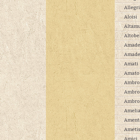
Allegri
Aloisi
Altam
Altobel
Amade
Amade
Amati
Amato
Ambros
Ambro
Ambros
Ameli
Ament
Ameti
Amici