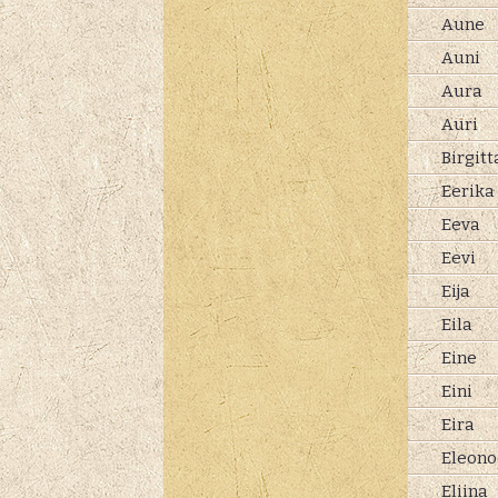
Aune
Auni
Aura
Auri
Birgitt
Eerika
Eeva
Eevi
Eija
Eila
Eine
Eini
Eira
Eleono
Eliina