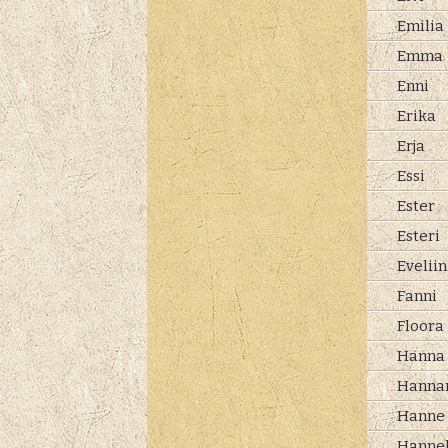
Emilia
Emma
Enni
Erika
Erja
Essi
Ester
Esteri
Evelii
Fanni
Floora
Hanna
Hanna
Hanne
Hanne