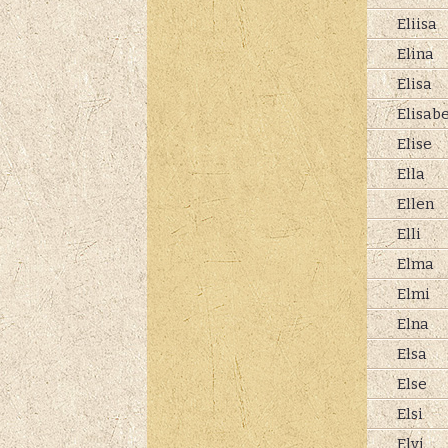
Eliisa
Elina
Elisa
Elisab
Elise
Ella
Ellen
Elli
Elma
Elmi
Elna
Elsa
Else
Elsi
Elvi