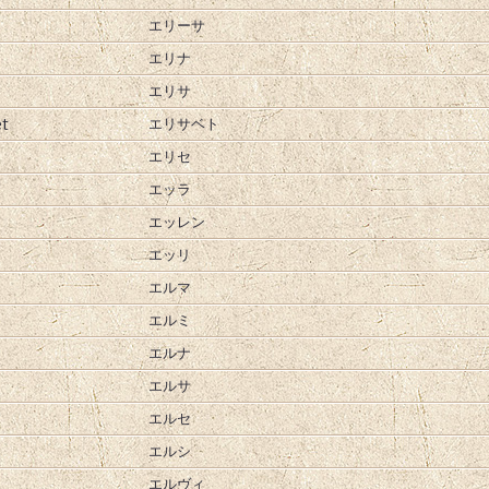
エリーサ
エリナ
エリサ
et
エリサベト
エリセ
エッラ
エッレン
エッリ
エルマ
エルミ
エルナ
エルサ
エルセ
エルシ
エルヴィ