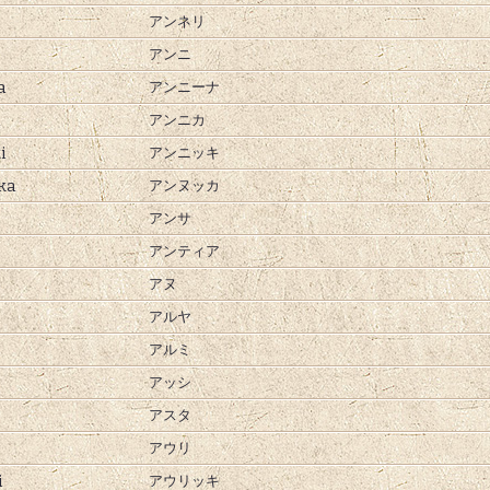
アンネリ
アンニ
a
アンニーナ
a
アンニカ
i
アンニッキ
ka
アンヌッカ
アンサ
アンティア
アヌ
アルヤ
アルミ
アッシ
アスタ
アウリ
i
アウリッキ