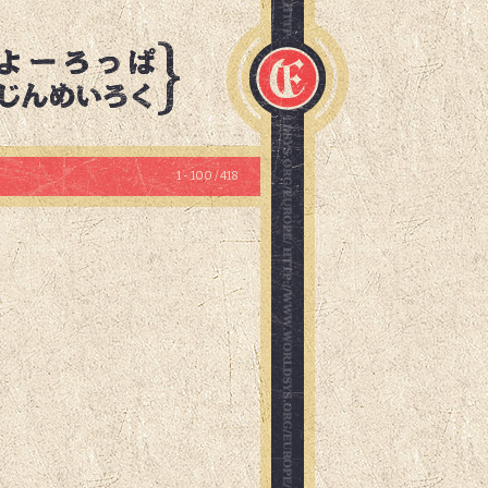
1 - 100 / 418