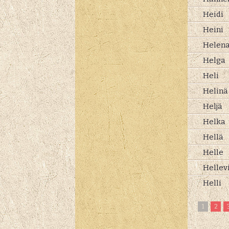
Heidi
Heini
Helen
Helga
Heli
Helinä
Heljä
Helka
Hellä
Helle
Hellev
Helli
1
2