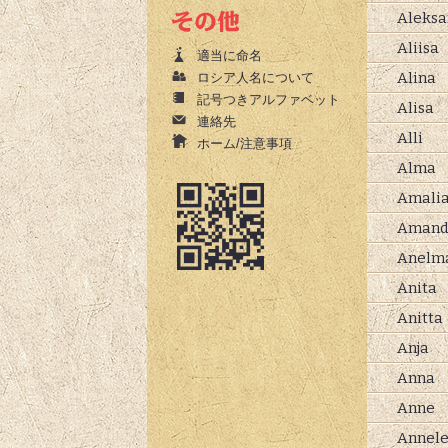
Aleksa
Aliisa
適当に命名
Alina
ロシア人名について
記号つきアルファベット
Alisa
連絡先
Alli
ホーム/注意事項
Alma
Amali
Amand
Anelm
Anita
Anitta
Anja
Anna
Anne
Annel