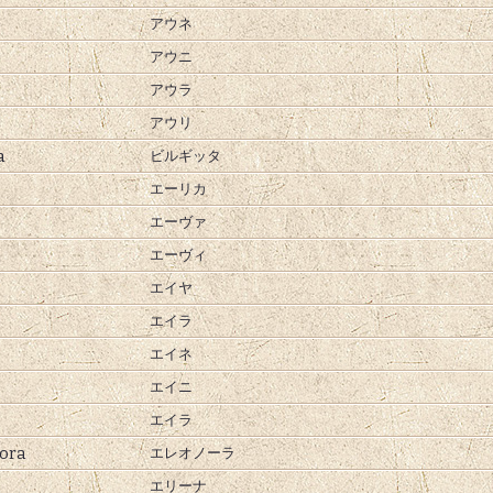
アウネ
アウニ
アウラ
アウリ
a
ビルギッタ
エーリカ
エーヴァ
エーヴィ
エイヤ
エイラ
エイネ
エイニ
エイラ
ora
エレオノーラ
エリーナ