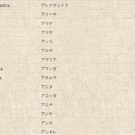
ndra
アレクサンドラ
アリーサ
アリナ
アリサ
アッリ
アルマ
a
アマリア
a
アマンダ
a
アネルマ
アニタ
アニッタ
アニヤ
アンナ
アンネ
e
アンネレ