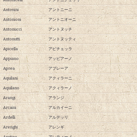
Antonini
アントニーニ
Antonioni
アントニオーニ
Antonucci
アントヌッチ
Antonutti
アントヌッティ
Apicella
アピチェッラ
Appiano
アッピアーノ
Aprea
アプレーア
Aquilani
アクィラーニ
Aquilano
アクィラーノ
Arangi
アランジ
Arcaini
アルカイーニ
Ardelli
アルデッリ
Arenghi
アレンギ
Aretino
アレティーノ