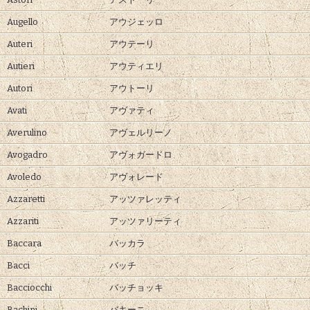
Augello
アウジェッロ
Auteri
アウテーリ
Autieri
アウティエリ
Autori
アウトーリ
Avati
アヴァティ
Averulino
アヴェルリーノ
Avogadro
アヴォガードロ
Avoledo
アヴォレード
Azzaretti
アッツァレッティ
Azzariti
アッツァリーティ
Baccara
バッカラ
Bacci
バッチ
Bacciocchi
バッチョッキ
Bachini
バキーニ