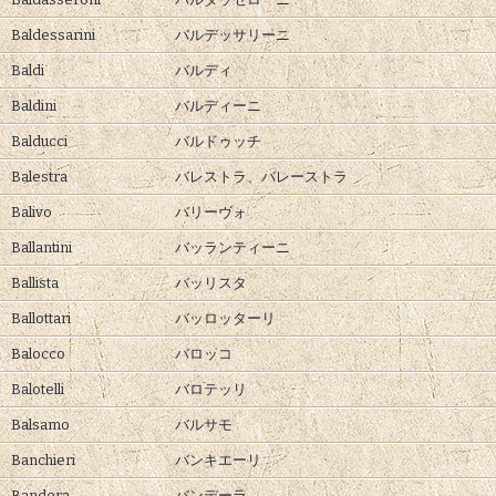
Baldessarini
バルデッサリーニ
Baldi
バルディ
Baldini
バルディーニ
Balducci
バルドゥッチ
Balestra
バレストラ、
バレーストラ
Balivo
バリーヴォ
Ballantini
バッランティーニ
Ballista
バッリスタ
Ballottari
バッロッターリ
Balocco
バロッコ
Balotelli
バロテッリ
Balsamo
バルサモ
Banchieri
バンキエーリ
Bandera
バンデーラ