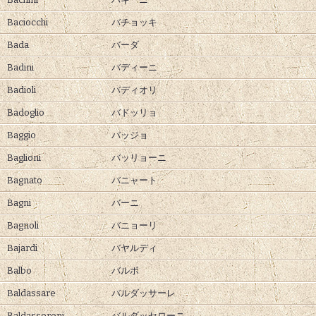
Baciocchi
バチョッキ
Bada
バーダ
Badini
バディーニ
Badioli
バディオリ
Badoglio
バドッリョ
Baggio
バッジョ
Baglioni
バッリョーニ
Bagnato
バニャート
Bagni
バーニ
Bagnoli
バニョーリ
Bajardi
バヤルディ
Balbo
バルボ
Baldassare
バルダッサーレ
Baldasseroni
バルダッセローニ