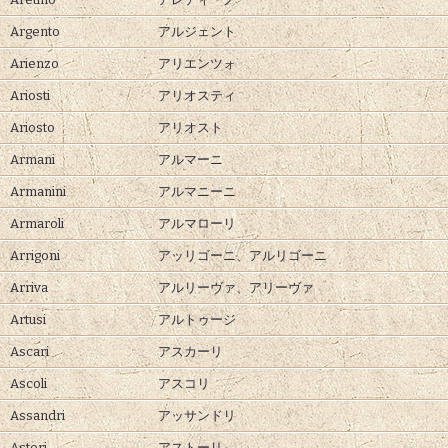
Argento
アルジェント
Arienzo
アリエンツォ
Ariosti
アリオスティ
Ariosto
アリオスト
Armani
アルマーニ
Armanini
アルマニーニ
Armaroli
アルマローリ
Arrigoni
アッリゴーニ、
アルリゴーニ
Arriva
アルリーヴァ、
アリーヴァ
Artusi
アルトゥージ
Ascari
アスカーリ
Ascoli
アスコリ
Assandri
アッサンドリ
Astori
アストーリ