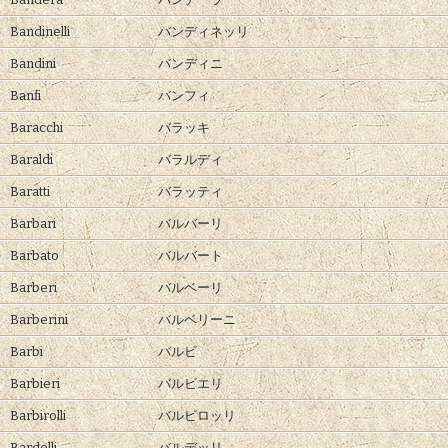
Bandinelli
バンディネッリ
Bandini
バンディニ
Banfi
バンフィ
Baracchi
バラッキ
Baraldi
バラルディ
Baratti
バラッティ
Barbari
バルバーリ
Barbato
バルバート
Barberi
バルベーリ
Barberini
バルベリーニ
Barbi
バルビ
Barbieri
バルビエリ
Barbirolli
バルビロッリ
Bardelli
バルデッリ