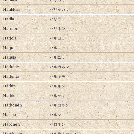
Harikkala
ハリッカラ
Harila
ハリラ
Harinen
ハリネン
Harjola
ハルヨラ
Harju
ハルユ
Harjula
ハルユラ
Härkänen
ハルカネン
Harkimo
ハルキモ
Härkin
ハルキン
Harkki
ハルッキ
Härkönen
ハルコネン
Härmä
ハルマ
Härönen
ハロネン
Hartikainen
ハルティカイネン