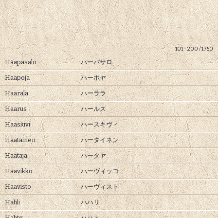
101 - 200 / 1750
Haapasalo
ハーパサロ
Haapoja
ハーポヤ
Haarala
ハーララ
Haarus
ハールス
Haaskivi
ハースキヴィ
Haatainen
ハータイネン
Haataja
ハータヤ
Haavikko
ハーヴィッコ
Haavisto
ハーヴィスト
Hahli
ハハリ
Hahto
ハハト