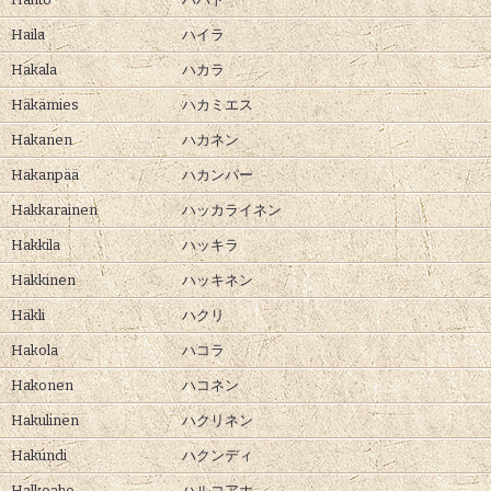
Haila
ハイラ
Hakala
ハカラ
Häkämies
ハカミエス
Hakanen
ハカネン
Hakanpää
ハカンパー
Hakkarainen
ハッカライネン
Hakkila
ハッキラ
Häkkinen
ハッキネン
Häkli
ハクリ
Hakola
ハコラ
Hakonen
ハコネン
Hakulinen
ハクリネン
Hakundi
ハクンディ
Halkoaho
ハルコアホ